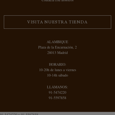
VISITA NUESTRA TIENDA
ALAMBIQUE
Plaza de la Encarnación, 2
28013 Madrid
HORARIO:
10-20h de lunes a viernes
10-14h sábado
LLÁMANOS:
91-5474220
91-5597858
91 5474220
y
91 5597858