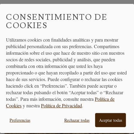
Cualquier producto Kenshô puede combinarse con todo
CONSENTIMIENTO DE
ello: miso para vinagretas, sopas, cremas de verduras,
COOKIES
etc. El amazake como fuente de energía para tomar con
frutas. El tamaris para darle un toque más sabroso a las
vinagretas o cremas de verduras, entre otros.
Utilizamos cookies con finalidades analíticas y para mostrar
publicidad personalizada con sus preferencias. Compartimos
información sobre el uso que hace de nuestro sitio con nuestros
¿PLATO FAVORITO?
socios de redes sociales, publicidad y análisis, que pueden
combinarla con otra información que usted les haya
Sin ninguna duda la sopa miso, es todo un clásico del
proporcionado o que hayan recopilado a partir del uso que usted
que es imposible cansarse.
hace de sus servicios. Puede configurar o rechazar las cookies
haciendo click en “Preferencias”. También puede aceptar o
rechazar todas pulsando el botón “Aceptar todas” o “Rechazar
todas”. Para más información, consulte nuestra
Política de
Cookies
y nuestra
Política de Privacidad
.
Preferencias
Rechazar todas
Aceptar todas