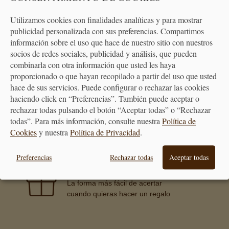
Utilizamos cookies con finalidades analíticas y para mostrar
publicidad personalizada con sus preferencias. Compartimos
ATENCIÓN
información sobre el uso que hace de nuestro sitio con nuestros
AL CLIENTE
socios de redes sociales, publicidad y análisis, que pueden
combinarla con otra información que usted les haya
proporcionado o que hayan recopilado a partir del uso que usted
hace de sus servicios. Puede configurar o rechazar las cookies
haciendo click en “Preferencias”. También puede aceptar o
PREMIAMOS TUS COMPRAS
rechazar todas pulsando el botón “Aceptar todas” o “Rechazar
Consigue puntos en tus compras
todas”. Para más información, consulte nuestra
Política de
que se transformarán en vales
Cookies
y nuestra
Política de Privacidad
.
descuento
Preferencias
Rechazar todas
Aceptar todas
BONO REGALO
La forma más fácil de acertar
cuando quieras hacer un regalo