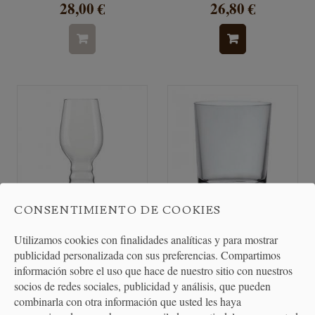
28,00 €
26,80 €
CONSENTIMIENTO DE COOKIES
Utilizamos cookies con finalidades analíticas y para mostrar
Vaso Cerveza IPA - 4
Vaso Chupito Caravelle - 6
publicidad personalizada con sus preferencias. Compartimos
Unidades
unidades
información sobre el uso que hace de nuestro sitio con nuestros
socios de redes sociales, publicidad y análisis, que pueden
33,50 €
2,95 €
combinarla con otra información que usted les haya