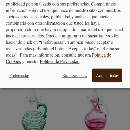
publicidad personalizada con sus preferencias. Compartimos
información sobre el uso que hace de nuestro sitio con nuestros
socios de redes sociales, publicidad y análisis, que pueden
combinarla con otra información que usted les haya
Aceitera Cristal Artesana
Aceitera Cristal Artesana
proporcionado o que hayan recopilado a partir del uso que usted
Confeti
Confeti blanco y...
hace de sus servicios. Puede configurar o rechazar las cookies
haciendo click en “Preferencias”. También puede aceptar o
rechazar todas pulsando el botón “Aceptar todas” o “Rechazar
38,90 €
36,55 €
todas”. Para más información, consulte nuestra
Política de
Cookies
y nuestra
Política de Privacidad
.
Preferencias
Rechazar todas
Aceptar todas