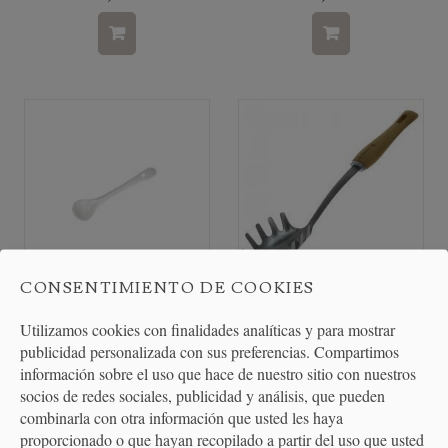
CONSENTIMIENTO DE COOKIES
cuchara de porcelana blanca
Cuchara para Espagueti en
Utilizamos cookies con finalidades analíticas y para mostrar
8,5 cm "...
Acero Inoxidable...
publicidad personalizada con sus preferencias. Compartimos
información sobre el uso que hace de nuestro sitio con nuestros
socios de redes sociales, publicidad y análisis, que pueden
3,50 €
19,90 €
combinarla con otra información que usted les haya
proporcionado o que hayan recopilado a partir del uso que usted