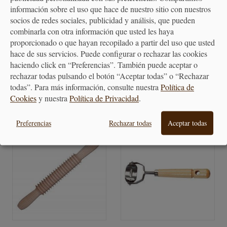
información sobre el uso que hace de nuestro sitio con nuestros
socios de redes sociales, publicidad y análisis, que pueden
Cortador Ravioli Cuadrado -
Cortador Ravioli Redondo -
combinarla con otra información que usted les haya
Varios Tamaños
Varios Tamaños
proporcionado o que hayan recopilado a partir del uso que usted
hace de sus servicios. Puede configurar o rechazar las cookies
haciendo click en “Preferencias”. También puede aceptar o
5,00 €
6,50 €
rechazar todas pulsando el botón “Aceptar todas” o “Rechazar
todas”. Para más información, consulte nuestra
Política de
Cookies
y nuestra
Política de Privacidad
.
Preferencias
Rechazar todas
Aceptar todas