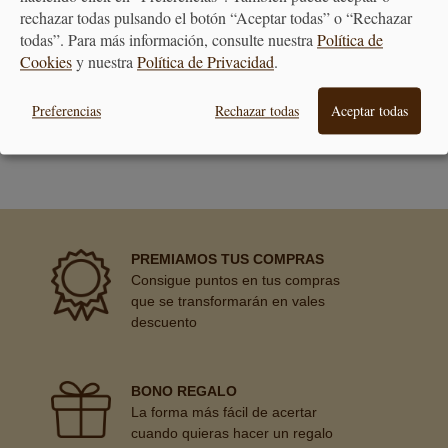
rechazar todas pulsando el botón “Aceptar todas” o “Rechazar
todas”. Para más información, consulte nuestra
Política de
Cookies
y nuestra
Política de Privacidad
.
Preferencias
Rechazar todas
Aceptar todas
ATENCIÓN
AL CLIENTE
PREMIAMOS TUS COMPRAS
Consigue puntos en tus compras
que se transformarán en vales
descuento
BONO REGALO
La forma más fácil de acertar
cuando quieras hacer un regalo