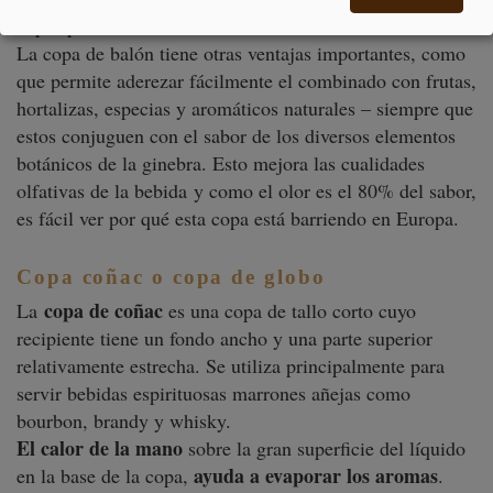
copas parecidas a las de vino de Burdeos.
La copa de balón tiene otras ventajas importantes, como
que permite aderezar fácilmente el combinado con frutas,
hortalizas, especias y aromáticos naturales – siempre que
estos conjuguen con el sabor de los diversos elementos
botánicos de la ginebra. Esto mejora las cualidades
olfativas de la bebida
y como el olor es el 80% del sabor,
es fácil ver por qué esta copa está barriendo en Europa.
Co
pa coñac o copa de globo
copa de coñac
La
es una copa de tallo corto cuyo
recipiente tiene un fondo ancho y una parte superior
relativamente estrecha. Se utiliza principalmente para
servir bebidas espirituosas marrones añejas como
bourbon, brandy y whisky.
El calor de la mano
sobre la gran superficie del líquido
ayuda a evaporar los aromas
en la base de la copa,
.