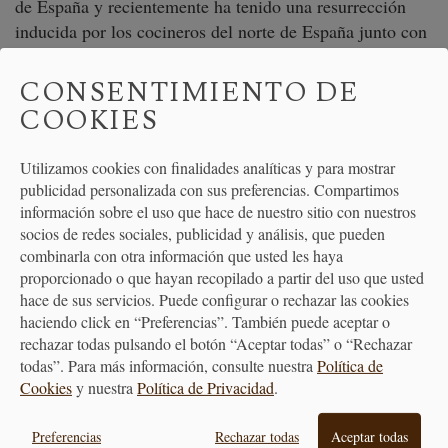
de España y recientemente ha tenido una resurrección
inducida por los cocineros del norte de España junto con
la moda y nueva capacidad creativa a la hora de preparar
Gin Tonics.
CONSENTIMIENTO DE
COOKIES
copa gin tonic
está diseñada para atrapar los
La
aromas de la ginebra
y darle un mejor sabor a la
Utilizamos cookies con finalidades analíticas y para mostrar
bebida. Pero el cáliz grande permite agregar grandes
publicidad personalizada con sus preferencias. Compartimos
cantidades de hielos de gran tamaño y limón o lima para
información sobre el uso que hace de nuestro sitio con nuestros
aderezar y enfriar la bebida.
socios de redes sociales, publicidad y análisis, que pueden
combinarla con otra información que usted les haya
la forma de la copa evita que se derritan
Además,
proporcionado o que hayan recopilado a partir del uso que usted
rápidamente los hielos
y diluyan la mezcla.
hace de sus servicios. Puede configurar o rechazar las cookies
Se dice que el uso de la copa de balón para Gin Tonics se
haciendo click en “Preferencias”. También puede aceptar o
rechazar todas pulsando el botón “Aceptar todas” o “Rechazar
expandió a través de los chef españoles que querían
todas”. Para más información, consulte nuestra
Política de
mantener la bebida fría en las cocinas, y que ha
Cookies
y nuestra
Política de Privacidad
.
adquirido mayor relevancia en los últimos 8 años cuando
los chefs con estrellas Michelin del País Vasco
Preferencias
Rechazar todas
Aceptar todas
comenzaron a beber y servir sus 'GinTonics' en estas