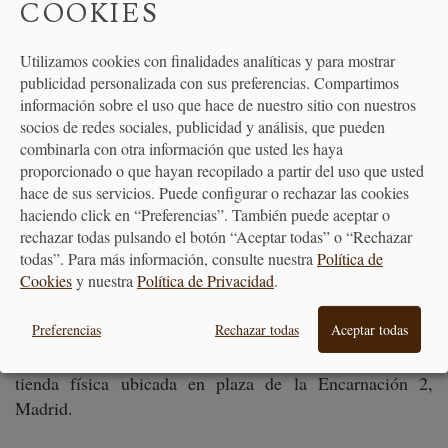
COOKIES
Reducir el desperdicio de alimentos no requiere grandes
Utilizamos cookies con finalidades analíticas y para mostrar
sacrificios, sino pequeños cambios de hábitos que
publicidad personalizada con sus preferencias. Compartimos
generan un impacto positivo en tu bolsillo y en el
información sobre el uso que hace de nuestro sitio con nuestros
planeta. Desde planificar tus comidas hasta elegir los
socios de redes sociales, publicidad y análisis, que pueden
utensilios adecuados para conservar los alimentos, cada
combinarla con otra información que usted les haya
acción cuenta.
proporcionado o que hayan recopilado a partir del uso que usted
hace de sus servicios. Puede configurar o rechazar las cookies
Alambique
En
, como tienda de utensilios de cocina y
haciendo click en “Preferencias”. También puede aceptar o
escuela, queremos inspirarte a cocinar de forma más
rechazar todas pulsando el botón “Aceptar todas” o “Rechazar
todas”. Para más información, consulte nuestra
Política de
consciente, a aprovechar mejor cada ingrediente y a
Cookies
y nuestra
Política de Privacidad
.
disfrutar de una cocina que respete tanto tu salud como
el medioambiente.
Preferencias
Rechazar todas
Aceptar todas
Alambique.co
m
Visita nuestra página web
o nuestra
tienda física ubicada en plaza de la Encarnación 2,
Madrid.