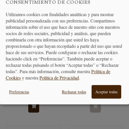
CONSENTIMIENTO DE COOKIES
Utilizamos cookies con finalidades analíticas y para mostrar
publicidad personalizada con sus preferencias. Compartimos
información sobre el uso que hace de nuestro sitio con nuestros
socios de redes sociales, publicidad y análisis, que pueden
combinarla con otra información que usted les haya
proporcionado o que hayan recopilado a partir del uso que usted
hace de sus servicios. Puede configurar o rechazar las cookies
haciendo click en “Preferencias”. También puede aceptar o
rechazar todas pulsando el botón “Aceptar todas” o “Rechazar
Aceitera tubo antigoteo en
Afilador Horl 3 Cruise
todas”. Para más información, consulte nuestra
Política de
cristal de...
Cookies
y nuestra
Política de Privacidad
.
Preferencias
Rechazar todas
Aceptar todas
15,60 €
99,00 €