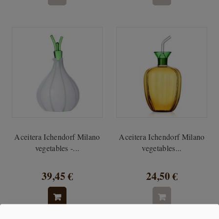
Aceitera Ichendorf Milano
Aceitera Ichendorf Milano
vegetables -...
vegetables...
39,45 €
24,50 €