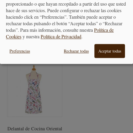
proporcionado o que hayan recopilado a partir del uso que usted
Manopla para Horno Oriental
Tea Cosy/Cubretetera Oriental
hace de sus servicios. Puede configurar o rechazar las cookies
Birds
Birds
haciendo click en “Preferencias”. También puede aceptar o
rechazar todas pulsando el botón “Aceptar todas” o “Rechazar
14,90 €
16,25 €
todas”. Para más información, consulte nuestra
Política de
Cookies
y nuestra
Política de Privacidad
.
Preferencias
Rechazar todas
Aceptar todas
Delantal de Cocina Oriental