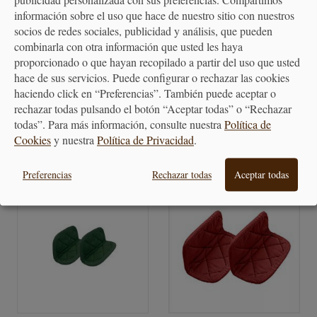
publicidad personalizada con sus preferencias. Compartimos
información sobre el uso que hace de nuestro sitio con nuestros
socios de redes sociales, publicidad y análisis, que pueden
combinarla con otra información que usted les haya
Mantel Individual Redondo
Par de agarraderas en tela
proporcionado o que hayan recopilado a partir del uso que usted
diseño Floral...
hace de sus servicios. Puede configurar o rechazar las cookies
haciendo click en “Preferencias”. También puede aceptar o
29,00 €
14,50 €
rechazar todas pulsando el botón “Aceptar todas” o “Rechazar
todas”. Para más información, consulte nuestra
Política de
Cookies
y nuestra
Política de Privacidad
.
Preferencias
Rechazar todas
Aceptar todas