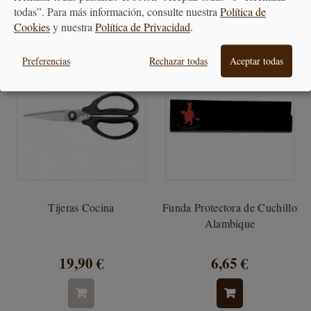
CUCHILLOS Y
AFILADORES
todas”. Para más información, consulte nuestra
Política de
Cookies
y nuestra
Política de Privacidad
.
Preferencias
Rechazar todas
Aceptar todas
Tijeras Cocina
Funda Protectora de Cuchillo
Alambique
19,90 €
6,65 €