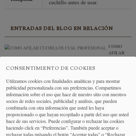
cuchillo antes de usar.
ENTRADAS DEL BLOG EN RELACIÓN
COMO
AFILAR
CUCHILLOS CUAL PROFESIONAL
CONSENTIMIENTO DE COOKIES
Utilizamos cookies con finalidades analíticas y para mostrar
publicidad personalizada con sus preferencias. Compartimos
AFILADORES DE CUCHILLOS: DESCUBRE LOS AFILADORES
HORL
información sobre el uso que hace de nuestro sitio con nuestros
socios de redes sociales, publicidad y análisis, que pueden
combinarla con otra información que usted les haya
proporcionado o que hayan recopilado a partir del uso que usted
PRODUCTOS
hace de sus servicios. Puede configurar o rechazar las cookies
RELACIONADOS
haciendo click en “Preferencias”. También puede aceptar o
rechazar todas pulsando el botón “Aceptar todas” o “Rechazar