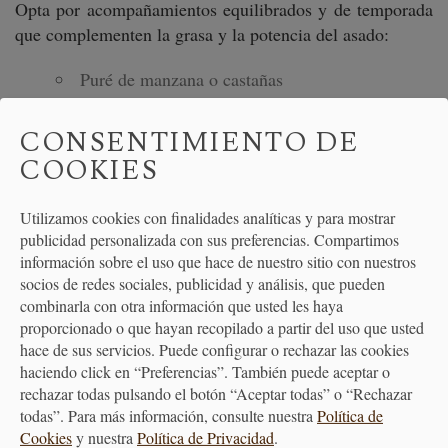
Opta por acompañamientos equilibrados y de temporada
que complementen la grasa y la potencia del asado:
Puré de manzana o castañas
Lombarda con frutos secos
CONSENTIMIENTO DE
Cremas especiadas
COOKIES
Gratinados suaves
Utilizamos cookies con finalidades analíticas y para mostrar
Ensaladas frescas de hortalizas de invierno para
publicidad personalizada con sus preferencias. Compartimos
equilibrar
información sobre el uso que hace de nuestro sitio con nuestros
socios de redes sociales, publicidad y análisis, que pueden
Una guarnición adecuada realza el conjunto y aporta
combinarla con otra información que usted les haya
variedad de texturas y colores.
proporcionado o que hayan recopilado a partir del uso que usted
hace de sus servicios. Puede configurar o rechazar las cookies
haciendo click en “Preferencias”. También puede aceptar o
rechazar todas pulsando el botón “Aceptar todas” o “Rechazar
todas”. Para más información, consulte nuestra
Política de
SELLADO PERFECTO EN 60
Cookies
y nuestra
Política de Privacidad
.
SEGUNDOS: LA TÉCNICA