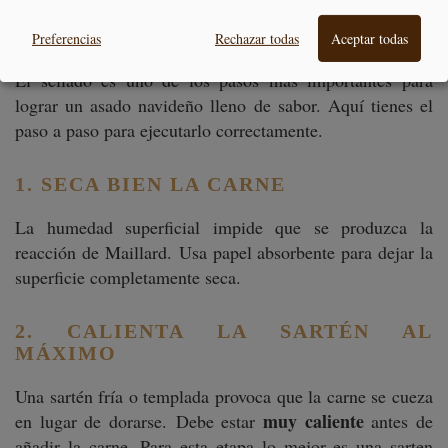
INFALIBLE
Preferencias
Rechazar todas
Aceptar todas
El sellado es uno de los pasos más importantes para
lograr un asado navideño lleno de sabor. Aquí tienes el
paso a paso para ejecutarlo correctamente.
1. SECA BIEN LA CARNE
La humedad superficial impide que se produzca la
reacción de Maillard. Usa papel absorbente para dejar la
superficie completamente seca.
2. CALIENTA LA SARTÉN AL
MÁXIMO
Una sartén fría o templada provoca que la carne se cueza
muy caliente
en lugar de dorarse. Debe estar
antes de
añadir la carne. Para esta etapa lo mejor es una sarten