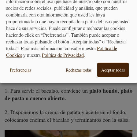
información sobre el uso que hace de nuestro sitio con nuestros
pelamos y las machacamos con 50 g de mantequilla, sal
socios de redes sociales, publicidad y análisis, que pueden
y pimienta al gusto.
combinarla con otra información que usted les haya
proporcionado o que hayan recopilado a partir del uso que usted
2. Una vez tengamos nuestro puré, vamos a añadirle los
hace de sus servicios. Puede configurar o rechazar las cookies
aceites.
haciendo click en “Preferencias”. También puede aceptar o
rechazar todas pulsando el botón “Aceptar todas” o “Rechazar
3. Con la ayuda de una batidora eléctrica, trituramos
todas”. Para más información, consulte nuestra
Política de
todo hasta que quede una masa melosa y homogénea.
Cookies
y nuestra
Política de Privacidad
.
Preferencias
Rechazar todas
Aceptar todas
PREPARACIÓN Y MONTAJE DEL
PLATO:
plato hondo, plato
1. Para servir el bacalao, conviene un
de pasta o cuenco abierto.
2. Disponemos la crema de patata y aceite en el fondo,
colocamos encima el bacalao y terminamos con la salsa.