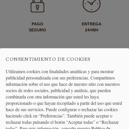
PAGO
ENTREGA
SEGURO
24/48H
CONSENTIMIENTO DE COOKIES
Utilizamos cookies con finalidades analíticas y para mostrar
publicidad personalizada con sus preferencias. Compartimos
ENVÍO GRATUITO
DEVOLUCIONES
información sobre el uso que hace de nuestro sitio con nuestros
A PARTIR DE 40€
30 DÍAS
socios de redes sociales, publicidad y análisis, que pueden
combinarla con otra información que usted les haya
proporcionado o que hayan recopilado a partir del uso que usted
hace de sus servicios. Puede configurar o rechazar las cookies
haciendo click en “Preferencias”. También puede aceptar o
rechazar todas pulsando el botón “Aceptar todas” o “Rechazar
todas”. Para más información, consulte nuestra
Política de