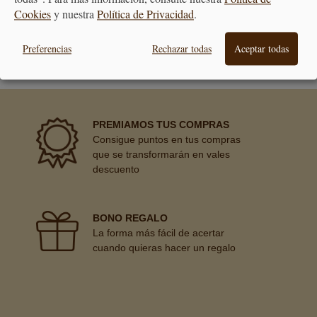
Cookies
y nuestra
Política de Privacidad
.
ATENCIÓN
AL CLIENTE
Preferencias
Rechazar todas
Aceptar todas
PREMIAMOS TUS COMPRAS
Consigue puntos en tus compras
que se transformarán en vales
descuento
BONO REGALO
La forma más fácil de acertar
cuando quieras hacer un regalo