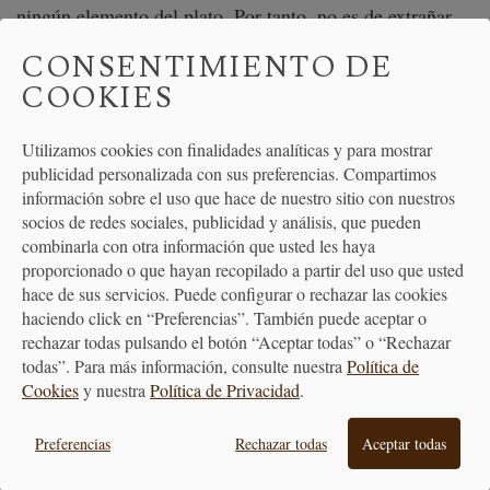
ningún elemento del plato. Por tanto, no es de extrañar
que esta tendencia siga a la alta mucho más tiempo y que
CONSENTIMIENTO DE
ciencia y gastronomía nos regalen aún más formas
COOKIES
sorprendentes de preparar y disfrutar nuestros platos, no
sólo con el gusto, sino con los cinco sentidos.
Utilizamos cookies con finalidades analíticas y para mostrar
publicidad personalizada con sus preferencias. Compartimos
PRODUCTOS RELACIONADOS
información sobre el uso que hace de nuestro sitio con nuestros
socios de redes sociales, publicidad y análisis, que pueden
combinarla con otra información que usted les haya
proporcionado o que hayan recopilado a partir del uso que usted
hace de sus servicios. Puede configurar o rechazar las cookies
haciendo click en “Preferencias”. También puede aceptar o
rechazar todas pulsando el botón “Aceptar todas” o “Rechazar
todas”. Para más información, consulte nuestra
Política de
Cookies
y nuestra
Política de Privacidad
.
Preferencias
Rechazar todas
Aceptar todas
Sifón Gourmet Whip 1 litro