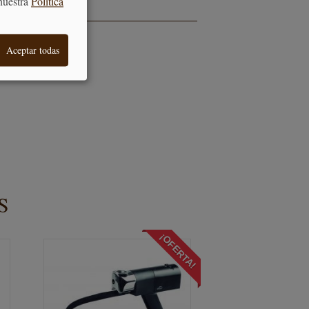
nuestra
Política
OCINA
Aceptar todas
S
¡OFERTA!