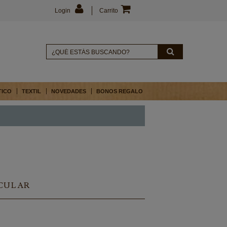
Login
Carrito
TICO
TEXTIL
NOVEDADES
BONOS REGALO
ECULAR