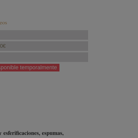
seos
40€
isponible temporalmente
esferificaciones, espumas,
ar