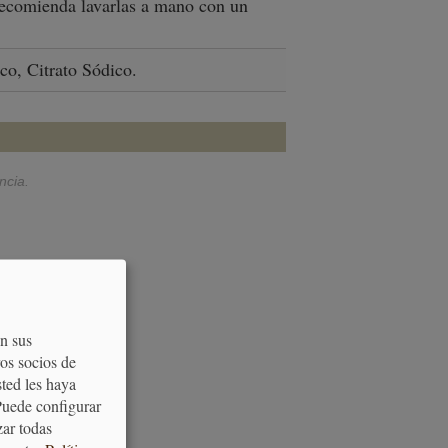
e recomienda lavarlas a mano con un
co, Citrato Sódico.
ncia.
eto.
on sus
os socios de
sted les haya
Puede configurar
zar todas