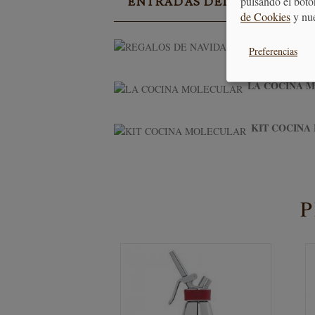
pulsando el botó
ENTRADAS DEL BLOG EN R
de Cookies
y nu
Preferencias
LA COCINA 
KIT COCINA