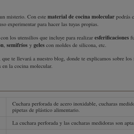
material de cocina molecular
un misterio. Con este
podrás c
luso experimentar para hacer las tuyas propias.
esferificaciones
 con los utensilios que incluye para realizar
fu
ón
semifríos
geles
,
y
con moldes de silicona, etc.
ue te llevará a nuestro blog, donde te explicamos sobre los i
s en la cocina molecular.
Cuchara perforada de acero inoxidable, cucharas medido
pipetas de plástico alimentario.
La cuchara perforada y las cucharas medidoras son aptas