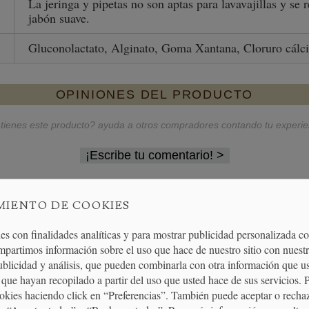
La jeringa y pipetas no son aptas para lavavajillas y s
jabón suave.
Gluconolactato, Alginato, Goma Xantana, Cloruro cálci
OPINIONES DEL PRODUCTO
tienes este producto? ayuda a otros compradores contando tu experie
¡Escribe tu comentario!
MIENTO DE COOKIES
 comprar este kit que cada utensilio por separado, muy compl
es con finalidades analíticas y para mostrar publicidad personalizada c
mpartimos información sobre el uso que hace de nuestro sitio con nuestr
an encontrado útil esta valoración
publicidad y análisis, que pueden combinarla con otra información que u
que hayan recopilado a partir del uso que usted hace de sus servicios. 
ookies haciendo click en “Preferencias”. También puede aceptar o recha