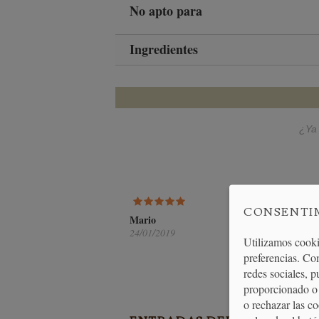
No apto para
Ingredientes
¿Ya 
KIT
CONSENTI
Mario
24/01/2019
Te sale mejor
Utilizamos cooki
preferencias. Co
1 de 1 usuarios h
redes sociales, 
proporcionado o 
o rechazar las c