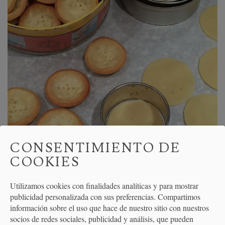
CONSENTIMIENTO DE
COOKIES
Así ya estarían listas para rellenarlas con crema de
Utilizamos cookies con finalidades analíticas y para mostrar
limón, merengue y frambuesas, crema pastelera y moras,
publicidad personalizada con sus preferencias. Compartimos
crema de chocolate...y lo que más os guste.
información sobre el uso que hace de nuestro sitio con nuestros
socios de redes sociales, publicidad y análisis, que pueden