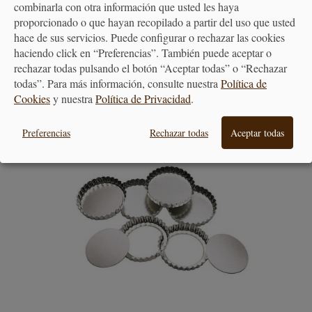
Recuerda que si se hacen con tiempo, se conservan ya
combinarla con otra información que usted les haya
proporcionado o que hayan recopilado a partir del uso que usted
horneadas al menos una semana, en una lata o bote
hace de sus servicios. Puede configurar o rechazar las cookies
hermético bien cerrado.
haciendo click en “Preferencias”. También puede aceptar o
rechazar todas pulsando el botón “Aceptar todas” o “Rechazar
Esta receta tan versátil es de nuestra profesora Carmen
todas”. Para más información, consulte nuestra
Política de
Argumosa
Cookies
y nuestra
Política de Privacidad
.
PRODUCTOS RELACIONADOS
Preferencias
Rechazar todas
Aceptar todas