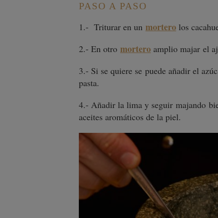
PASO A PASO
mortero
1.-
Triturar en un
los cacahue
mortero
2.- En otro
amplio majar el aj
3.- Si se quiere se puede añadir el azúca
pasta.
4.- Añadir la lima y seguir majando bi
aceites aromáticos de la piel.