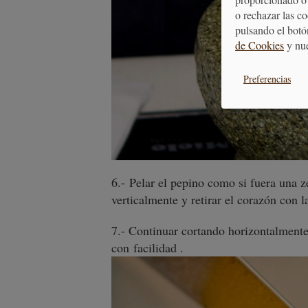
o rechazar las c
pulsando el botó
de Cookies
y nu
Preferencias
6.- Pelar el pepino como si fuera una z
verticalmente y retirar el corazón con 
7.- Continuar cortando horizontalmente
con
facilidad .