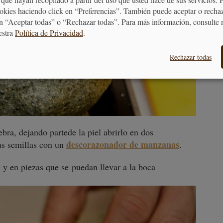
ookies haciendo click en “Preferencias”. También puede aceptar o recha
n “Aceptar todas” o “Rechazar todas”. Para más información, consulte 
estra
Política de Privacidad
.
Rechazar todas
ebra, dejando partede la piel abrirlo en dos
descorazonador de manzanas
las semillas con un
.
 y en piezas que se puedan llevar a la boca