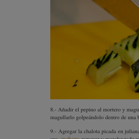
8.- Añadir el pepino al mortero y magu
magullarlo golpeándolo dentro de una b
9.- Agregar la chalota picada en julia
cuchara
una
remover y mezclar todo u