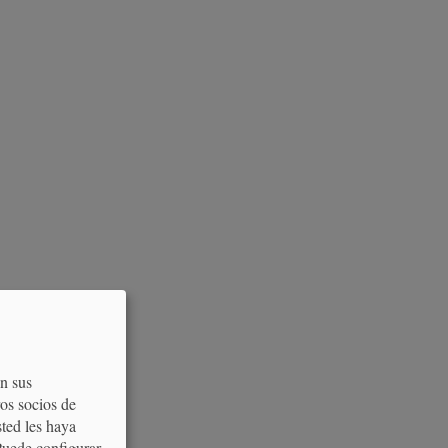
on sus
os socios de
sted les haya
Puede configurar