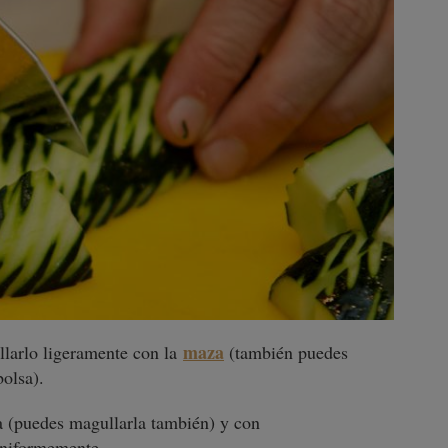
maza
llarlo ligeramente con la
(también puedes
olsa).
na (puedes magullarla también) y con
niformemente.