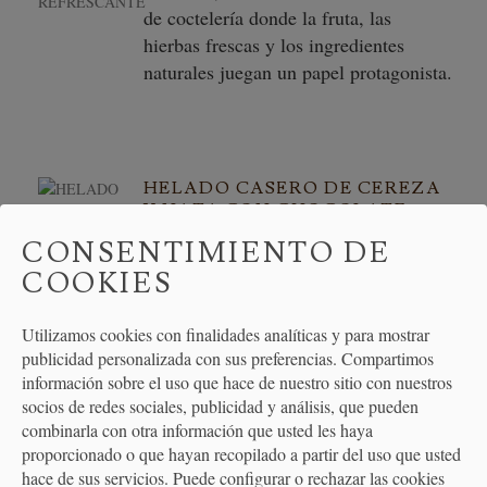
de coctelería donde la fruta, las
hierbas frescas y los ingredientes
naturales juegan un papel protagonista.
HELADO CASERO DE CEREZA
Y NATA CON CHOCOLATE
CONSENTIMIENTO DE
Cuando pensamos en el verano,
COOKIES
pensamos en helado. Y si es casero,
aún mejor. Hoy te traemos una receta
Utilizamos cookies con finalidades analíticas y para mostrar
que sabe a verano, a postres de toda la
publicidad personalizada con sus preferencias. Compartimos
vida y a pequeños caprichos que nos
información sobre el uso que hace de nuestro sitio con nuestros
alegran la semana
socios de redes sociales, publicidad y análisis, que pueden
combinarla con otra información que usted les haya
proporcionado o que hayan recopilado a partir del uso que usted
hace de sus servicios. Puede configurar o rechazar las cookies