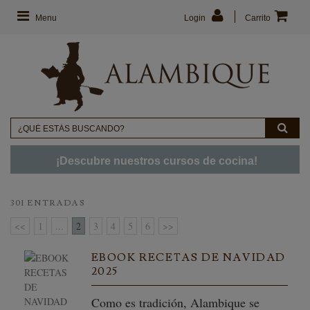
Menu
Login
Carrito
¡Descubre nuestros cursos de cocina!
301 ENTRADAS
<<
1
...
2
3
4
5
6
>>
EBOOK RECETAS DE NAVIDAD
2025
Como es tradición, Alambique se