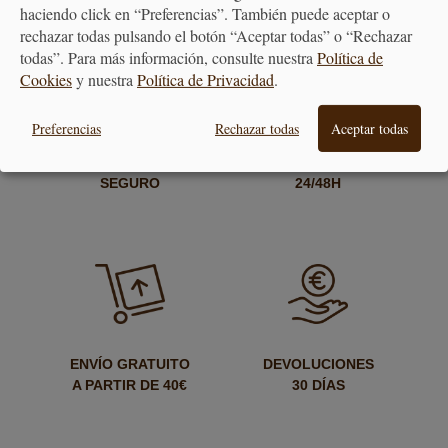
haciendo click en “Preferencias”. También puede aceptar o
<<
1
...
2
3
4
5
6
>>
rechazar todas pulsando el botón “Aceptar todas” o “Rechazar
todas”. Para más información, consulte nuestra
Política de
Cookies
y nuestra
Política de Privacidad
.
Preferencias
Rechazar todas
Aceptar todas
PAGO
ENTREGA
SEGURO
24/48H
ENVÍO GRATUITO
DEVOLUCIONES
A PARTIR DE 40€
30 DÍAS