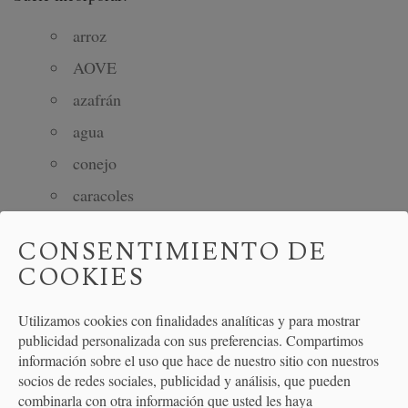
arroz
AOVE
azafrán
agua
conejo
caracoles
Tomate
CONSENTIMIENTO DE
ajo
COOKIES
pimiento rojo
Utilizamos cookies con finalidades analíticas y para mostrar
pimienta negra
publicidad personalizada con sus preferencias. Compartimos
información sobre el uso que hace de nuestro sitio con nuestros
socios de redes sociales, publicidad y análisis, que pueden
ARROZ A BANDA
combinarla con otra información que usted les haya