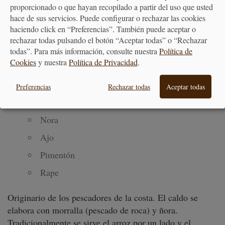
proporcionado o que hayan recopilado a partir del uso que usted
Arroz
hace de sus servicios. Puede configurar o rechazar las cookies
haciendo click en “Preferencias”. También puede aceptar o
AOVE
rechazar todas pulsando el botón “Aceptar todas” o “Rechazar
Azafrán
todas”. Para más información, consulte nuestra
Política de
Cookies
y nuestra
Política de Privacidad
.
Caldo de Pescado
Tomate
Preferencias
Rechazar todas
Aceptar todas
Sepia
Nora
Ajo
Pimentón
Rape
Originario de los pescadores de la costa. El caldo se
elabora con morralla (pescado de roca) y ñora.
Tradicionalmente se sirve el arroz por un lado y el