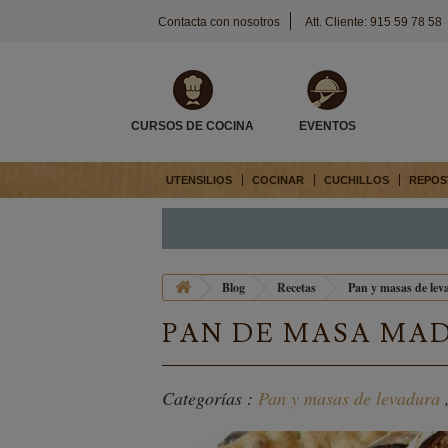
Contacta con nosotros
Att. Cliente: 915 59 78 58
CURSOS DE COCINA
EVENTOS
UTENSILIOS
COCINAR
CUCHILLOS
REPOS
Blog
Recetas
Pan y masas de lev
PAN DE MASA MA
Categorías :
Pan y masas de levadura