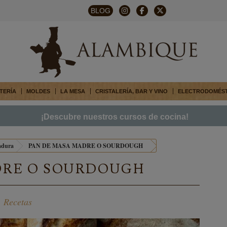
BLOG
TERÍA
MOLDES
LA MESA
CRISTALERÍA, BAR Y VINO
ELECTRODOMÉS
¡Descubre nuestros cursos de cocina!
adura
PAN DE MASA MADRE O SOURDOUGH
DRE O SOURDOUGH
,
Recetas