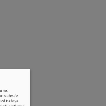
on sus
os socios de
sted les haya
Puede configurar