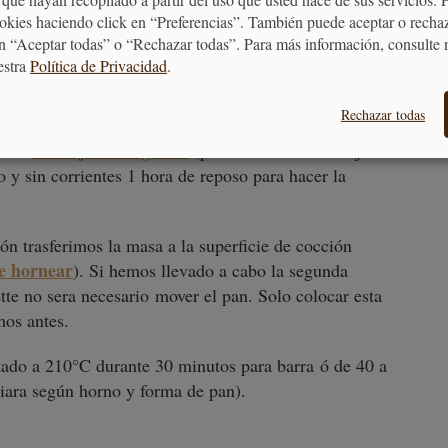
ookies haciendo click en “Preferencias”. También puede aceptar o recha
os en frío (nevera) cubierto con papel film al menos
n “Aceptar todas” o “Rechazar todas”. Para más información, consulte 
po, ya la tendremos fermentada.
estra
Política de Privacidad
.
 y se atempere, le damos forma, en las imagenes
Rechazar todas
arra, hacemos tres o cuatro cortes trasversales en la
bandeja de baguette
n una
(puesta sobre la bandeja de
o y sin corrientes 1 hora de reposo para hacer la
n trasferimos la masa a la superficie de cocción
e hornear
). Si hemos llevado a cabo la segunda
tte no sera necesario mover el pan. Solo colocar esta
imos antes.
tado a 210°C durante 30 minutos para barra ó de 40 a
riara según horno y forma de pan).