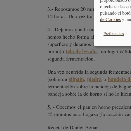
o rechazar las c
3.- Reposamos 20 minutos y lo pondrem
pulsando el botó
15 horas. Una vez transcurrido el tiem
de Cookies
y nu
4.- Dejamos que la masa pierda el frío
Preferencias
hemos hecho forma alargada de pistola/b
superficie y dejamos la masa leudar e
tela de levado
horno)o
, en lugar cálid
segunda fermentación.
Una vez ocurrida la segunda fermentació
silpain
piedra
bandeja d
(sobre un
,
o
fermentación sobre la bandeja de bague
bandeja sobre la de horno si no lo hic
5. - Cocemos el pan en horno precalen
45 minutos para hogaza (la cocción va
Receta de Daniel Aznar.