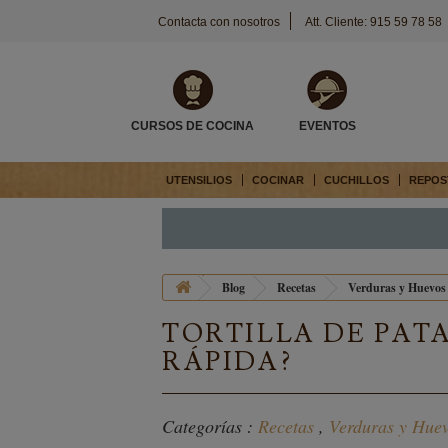
Contacta con nosotros
Att. Cliente: 915 59 78 58
CURSOS DE COCINA
EVENTOS
UTENSILIOS
COCINAR
CUCHILLOS
REPOS
Blog
Recetas
Verduras y Huevos
TORTILLA DE PAT
RÁPIDA?
Categorías :
Recetas
,
Verduras y Hue