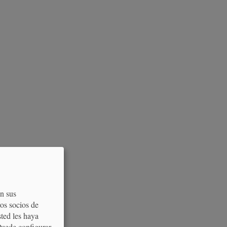
on sus
os socios de
sted les haya
Puede configurar