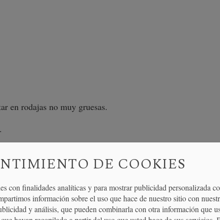
ar en rodajas no muy gruesas.
.
, pochar las patatas junto a la cebolla. Un detalle
NTIMIENTO DE COOKIES
n freír, sino que tiene que pochar para que queden
es con finalidades analíticas y para mostrar publicidad personalizada c
varilla
una
, batir los huevos para la tortilla. Echar
mpartimos información sobre el uso que hace de nuestro sitio con nuestr
publicidad y análisis, que pueden combinarla con otra información que u
que hayan recopilado a partir del uso que usted hace de sus servicios. 