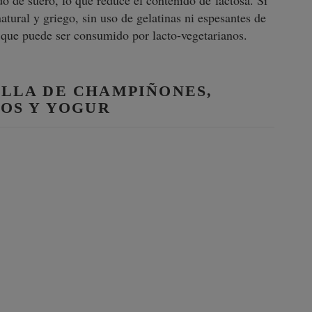
o de suero, lo que reduce el contenido de lactosa. Si
ural y griego, sin uso de gelatinas ni espesantes de
 que puede ser consumido por lacto-vegetarianos.
ILLA DE CHAMPIÑONES,
LOS Y YOGUR