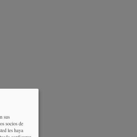
on sus
os socios de
sted les haya
Puede configurar