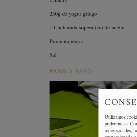
250g de yogur griego
1 Cucharada sopera (cs) de aceite
Pimienta negra
Sal
PASO A PASO
CONSE
Utilizamos cooki
preferencias. Co
redes sociales, 
proporcionado o 