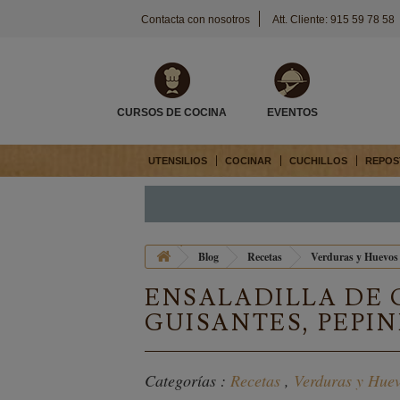
Contacta con nosotros
Att. Cliente: 915 59 78 58
CURSOS DE COCINA
EVENTOS
UTENSILIOS
COCINAR
CUCHILLOS
REPOS
Blog
Recetas
Verduras y Huevos
ENSALADILLA DE
GUISANTES, PEPI
Categorías :
Recetas
,
Verduras y Hue