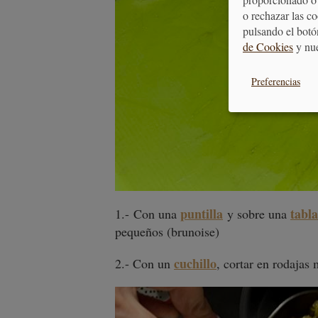
o rechazar las c
pulsando el botó
de Cookies
y nu
Preferencias
puntilla
tabla
1.- Con una
y sobre una
pequeños (brunoise)
cuchillo
2.- Con un
, cortar en rodajas 