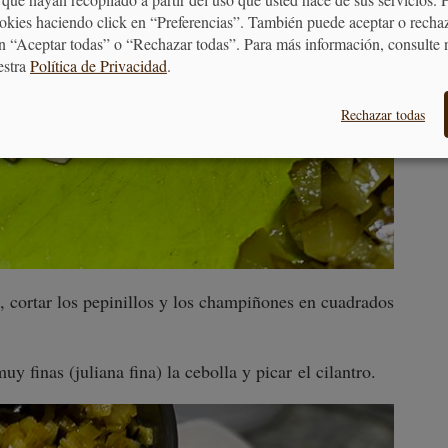
ookies haciendo click en “Preferencias”. También puede aceptar o recha
n “Aceptar todas” o “Rechazar todas”. Para más información, consulte 
estra
Política de Privacidad
.
Rechazar todas
, cortar los pepinillos y los champiñones en cuadrados
muy finas (juliana fina) la cebolla y picar el cilantro.