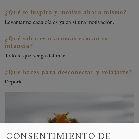
¿Qué te inspira y motiva ahora mismo?
Levantarme cada día es ya en sí una motivación.
¿Qué sabores u aromas evocan tu
infancia?
Todo lo que venga del mar.
¿Qué haces para desconectar y relajarte?
Deporte
CONSENTIMIENTO DE