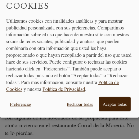
COOKIES
Utilizamos cookies con finalidades analíticas y para mostrar
publicidad personalizada con sus preferencias. Compartimos
información sobre el uso que hace de nuestro sitio con nuestros
socios de redes sociales, publicidad y análisis, que pueden
combinarla con otra información que usted les haya
CUÁNDO PUEDES DISFRUTAR DE
proporcionado o que hayan recopilado a partir del uso que usted
DAVID GARCÍA
hace de sus servicios. Puede configurar o rechazar las cookies
haciendo click en “Preferencias”. También puede aceptar o
rechazar todas pulsando el botón “Aceptar todas” o “Rechazar
Y si te has quedado con ganas de más, el próximo 20 de
todas”. Para más información, consulte nuestra
Política de
octubre tenemos la suerte de contar con David García en
Cookies
y nuestra
Política de Privacidad
.
Corral de la
nuestra escuela impartiendo la masterclass “
Morería, cocina de raíces
”. En este curso, David te
Preferencias
Rechazar todas
Aceptar todas
mostrará algunos de sus platos más emblemáticos junto
con algunas de las novedades de su propuesta para este
otoño-invierno en el restaurante Corral de la Morería. No
te lo pierdas.