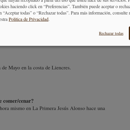
aprendí la constancia.
ookies haciendo click en “Preferencias”. También puede aceptar o recha
hacia todo aquello que hago.
n “Aceptar todas” o “Rechazar todas”. Para más información, consulte 
ás hacia allá, ilusión y entrega (espero aprender
estra
Política de Privacidad
.
Rechazar todas
 de Mayo en la costa de Liencres.
 de comer/cenar?
 y ahora mismo en La Primera Jesús Alonso hace una