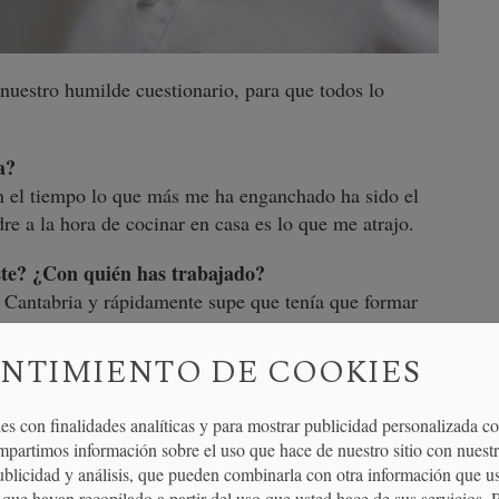
nuestro humilde cuestionario, para que todos lo
a?
n el tiempo lo que más me ha enganchado ha sido el
re a la hora de cocinar en casa es lo que me atrajo.
ste? ¿Con quién has trabajado?
 Cantabria y rápidamente supe que tenía que formar
hez). Después de unos cuantos años y formación con
 Roca,…, tomo la decisión de formarme en Francia
NTIMIENTO DE COOKIES
ras.
es con finalidades analíticas y para mostrar publicidad personalizada c
o en tu desarrollo profesional?
mpartimos información sobre el uso que hace de nuestro sitio con nuestr
s que más me han marcado desde el punto personal y
publicidad y análisis, que pueden combinarla con otra información que u
que hayan recopilado a partir del uso que usted hace de sus servicios. 