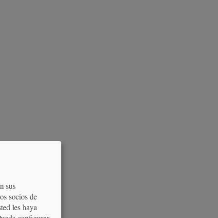
on sus
os socios de
sted les haya
Puede configurar