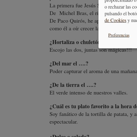
La primera fue Jesús Sánchez, del cual 
o rechazar las c
De Michel Bras, el rigor y el respeto 
pulsando el botó
De Paco Quirós, he aprendido a mirar m
de Cookies
y nu
como él a oír crecer la hierba).
Preferencias
¿Hortaliza o chuletón?
Escojo las dos, juntas son mágicas!!!
¿Del mar el ….?
Poder capturar el aroma de una mañana
¿De la tierra el ….?
El verde intenso de nuestros valles.
¿Cuál es tu plato favorito a la hora
Soy fanático de la tortilla de patata,
espectacular.
¿Dulce o salado?