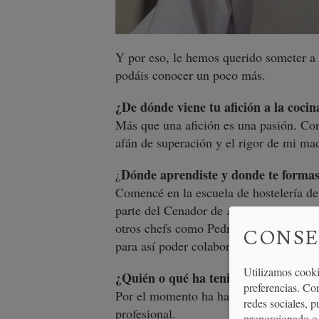
Y por eso, le hemos querido someter a 
podáis conocer un poco más.
¿De dónde viene tu afición a la cocin
Más que una afición es una pasión. Co
afán de superación y el rigor de mi mad
Dónde aprendiste y donde te forma
¿
Comencé en la escuela de hostelería de
parte del Cenador de Amos (Jesús Sánc
otros chefs como Pedro Subijana, Joan
CONSE
para así poder colaborar con Michel B
Utilizamos cooki
¿Quién o qué ha tenido mayor impact
preferencias. Co
Por el momento ha habido tres persona
redes sociales, 
profesional.
proporcionado o 