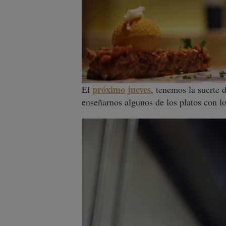
próximo jueves
El
, tenemos la suerte 
enseñarnos algunos de los platos con lo