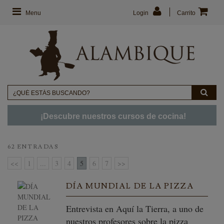
Menu
Login
Carrito
¡Descubre nuestros cursos de cocina!
62 ENTRADAS
<<
1
...
3
4
5
6
7
>>
DÍA MUNDIAL DE LA PIZZA
Entrevista en Aquí la Tierra, a uno de
nuestros profesores sobre la pizza