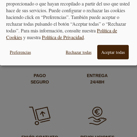
vivencias en Alambique!
proporcionado o que hayan recopilado a partir del uso que usted
hace de sus servicios. Puede configurar o rechazar las cookies
haciendo click en “Preferencias”. También puede aceptar o
rechazar todas pulsando el botón “Aceptar todas” o “Rechazar
todas”. Para más información, consulte nuestra
Política de
<<
1
...
3
4
5
6
7
>>
Cookies
y nuestra
Política de Privacidad
.
Preferencias
Rechazar todas
Aceptar todas
PAGO
ENTREGA
SEGURO
24/48H