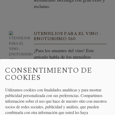
reclamo.
UTENSILIOS PARA EL VINO -
ENOTURISMO 360
¡Para los amantes del vino! Este
articulo habla de los utensilios
esenciales a la hora de disfrutar de una
CONSENTIMIENTO DE
botella de vino.
COOKIES
Utilizamos cookies con finalidades analíticas y para mostrar
publicidad personalizada con sus preferencias. Compartimos
EL ALAMBIQUE REVISITED
información sobre el uso que hace de nuestro sitio con nuestros
socios de redes sociales, publicidad y análisis, que pueden
¡Carlos García-Calvo habla de sus
combinarla con otra información que usted les haya