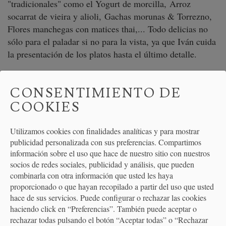
"tradicionales" como el Yogurt de morcilla, Arroz
socarrat de vieira y alioli, Gachas morunas & Torrezno,
Flores manchegas con matices thai,... Todo delicias no
sólo para el paladar si no para la vista, ya que Iván cuida
la presentación de los platos hasta el último detalle.
CONSENTIMIENTO DE
COOKIES
Utilizamos cookies con finalidades analíticas y para mostrar
publicidad personalizada con sus preferencias. Compartimos
información sobre el uso que hace de nuestro sitio con nuestros
socios de redes sociales, publicidad y análisis, que pueden
combinarla con otra información que usted les haya
proporcionado o que hayan recopilado a partir del uso que usted
hace de sus servicios. Puede configurar o rechazar las cookies
haciendo click en “Preferencias”. También puede aceptar o
rechazar todas pulsando el botón “Aceptar todas” o “Rechazar