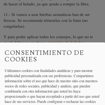
de hacer el helado, ya que ayuda a romper la fibra.
11.- Si vamos a usar hierbas aromáticas han de ser
frescas. Se recomienda triturarlas con la fruta (no
congelarlas).
Y para poder aplicar todos los consejos, lo que no te
máquina de helados
puede faltar es una buena
.
CONSENTIMIENTO DE
Resúmen de algunos consejos impartidos en el curso
COOKIES
"Graté & Dellasera, el helado perfecto" organizado para
Priceless Madrid
(Mastercard) e impartido por
Fernando Sáenz por Helen López.
Utilizamos cookies con finalidades analíticas y para mostrar
publicidad personalizada con sus preferencias. Compartimos
información sobre el uso que hace de nuestro sitio con nuestros
socios de redes sociales, publicidad y análisis, que pueden
combinarla con otra información que usted les haya
proporcionado o que hayan recopilado a partir del uso que usted
SHARE
hace de sus servicios. Puede configurar o rechazar las cookies