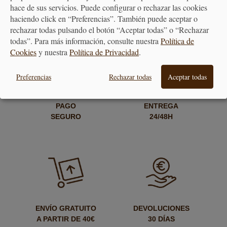
hace de sus servicios. Puede configurar o rechazar las cookies
haciendo click en “Preferencias”. También puede aceptar o
SHARE
rechazar todas pulsando el botón “Aceptar todas” o “Rechazar
todas”. Para más información, consulte nuestra
Política de
FACEBOOK
TWITTER
Cookies
y nuestra
Política de Privacidad
.
Preferencias
Rechazar todas
Aceptar todas
PAGO
ENTREGA
SEGURO
24/48H
ENVÍO GRATUITO
DEVOLUCIONES
A PARTIR DE 40€
30 DÍAS