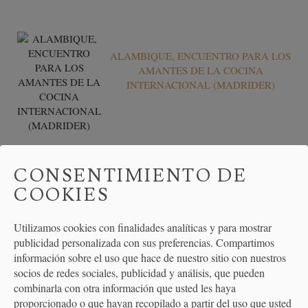
ALAMBIQUE, ENCUENTRO PARA LOS
AMANTES DE LA COCINA
INTERNACIONAL (MADRIDER)
ALAMBIQUE COLABORA CON
CONSENTIMIENTO DE
CHEFBNE EN LA PROMOCIÓN DEL
COOKIES
PATRIMONIO GASTRONÓMICO
Utilizamos cookies con finalidades analíticas y para mostrar
publicidad personalizada con sus preferencias. Compartimos
información sobre el uso que hace de nuestro sitio con nuestros
APRENDICES DE CHEF - EL PAÍS
socios de redes sociales, publicidad y análisis, que pueden
combinarla con otra información que usted les haya
proporcionado o que hayan recopilado a partir del uso que usted