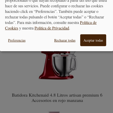
proporcionado o que hayan recopilado a partir del uso que usted
hace de sus servicios. Puede configurar o rechazar las cookies
haciendo click en “Preferencias”. También puede aceptar o
rechazar todas pulsando el botón “Aceptar todas” o “Rechazar
todas”. Para más información, consulte nuestra
Política de
PRODUCTOS RELACIONADOS
Cookies
y nuestra
Política de Privacidad
.
Preferencias
Rechazar todas
Aceptar todas
Batidora Kitchenaid 4.8 Litros artisan premium 6
Accesorios en rojo manzana