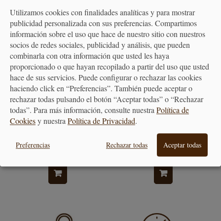
Utilizamos cookies con finalidades analíticas y para mostrar
publicidad personalizada con sus preferencias. Compartimos
información sobre el uso que hace de nuestro sitio con nuestros
socios de redes sociales, publicidad y análisis, que pueden
combinarla con otra información que usted les haya
proporcionado o que hayan recopilado a partir del uso que usted
hace de sus servicios. Puede configurar o rechazar las cookies
haciendo click en “Preferencias”. También puede aceptar o
rechazar todas pulsando el botón “Aceptar todas” o “Rechazar
todas”. Para más información, consulte nuestra
Política de
Mangas Desechables - paquete
Manga de Repostería Flexible
Cookies
y nuestra
Política de Privacidad
.
de 10uds
- Varios Tamaños
Preferencias
Rechazar todas
Aceptar todas
5,20 €
8,20 €