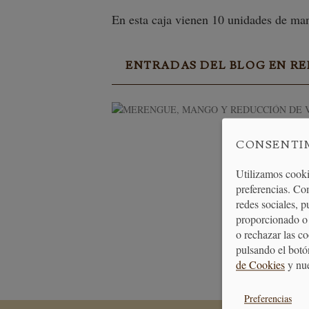
En esta caja vienen 10 unidades de ma
ENTRADAS DEL BLOG EN R
CONSENTI
Utilizamos cooki
preferencias. Co
redes sociales, 
proporcionado o 
o rechazar las c
PAGO
pulsando el botó
SEGURO
de Cookies
y nu
Preferencias