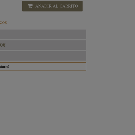
AÑADIR AL CARRITO
seos
40€
ntario!