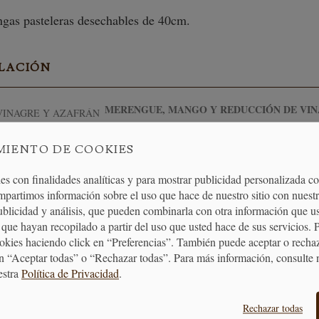
ngas pasteleras desechables de 40cm.
ELACIÓN
MERENGUE, MANGO Y REDUCCIÓN DE VIN
MIENTO DE COOKIES
es con finalidades analíticas y para mostrar publicidad personalizada c
mpartimos información sobre el uso que hace de nuestro sitio con nuestr
publicidad y análisis, que pueden combinarla con otra información que u
que hayan recopilado a partir del uso que usted hace de sus servicios. 
ookies haciendo click en “Preferencias”. También puede aceptar o recha
ENTREGA
ENVÍO GRATUITO
DEVOLUCIONES
n “Aceptar todas” o “Rechazar todas”. Para más información, consulte 
24/48H
A PARTIR DE 40€
30 DÍAS
estra
Política de Privacidad
.
Rechazar todas