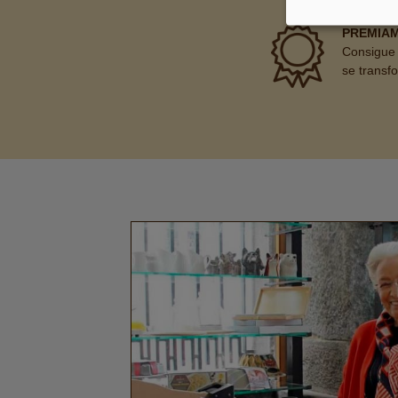
PREMIA
Consigue 
se transf