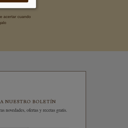
de acertar cuando
galo
 A NUESTRO BOLETÍN
as novedades, ofertas y recetas gratis.