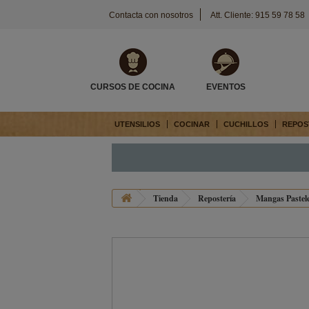
Contacta con nosotros
Att. Cliente: 915 59 78 58
CURSOS DE COCINA
EVENTOS
UTENSILIOS
COCINAR
CUCHILLOS
REPOS
Tienda
Repostería
Mangas Pastele