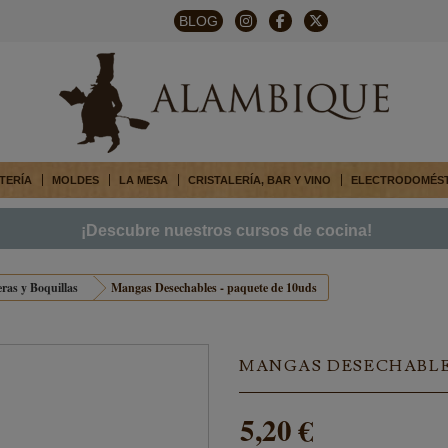
BLOG
TERÍA
MOLDES
LA MESA
CRISTALERÍA, BAR Y VINO
ELECTRODOMÉS
¡Descubre nuestros cursos de cocina!
ras y Boquillas
Mangas Desechables - paquete de 10uds
MANGAS DESECHABLES
5,20 €