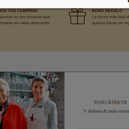
MOS TUS COMPRAS
BONO REGALO
puntos en tus compras que
La forma más fácil 
ormarán en vales descuento
quieras hacer un re
SUSCRÍBETE
Y disfruta de todas nuestr