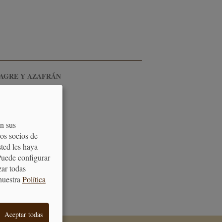
AGRE Y AZAFRÁN
on sus
os socios de
sted les haya
Puede configurar
zar todas
ATENCIÓN
nuestra
Política
AL CLIENTE
Aceptar todas