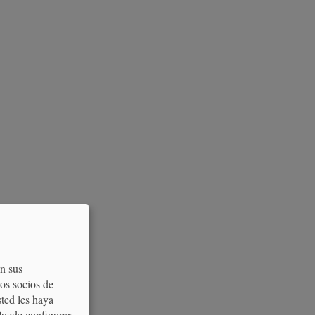
on sus
os socios de
sted les haya
Puede configurar