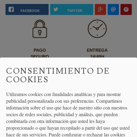
FACEBOOK
TWITTER
PAGO
ENTREGA
SEGURO
24/48H
CONSENTIMIENTO DE
COOKIES
Utilizamos cookies con finalidades analíticas y para mostrar
publicidad personalizada con sus preferencias. Compartimos
información sobre el uso que hace de nuestro sitio con nuestros
ENVÍO GRATUITO
DEVOLUCIONES
socios de redes sociales, publicidad y análisis, que pueden
A PARTIR DE 40€
30 DÍAS
combinarla con otra información que usted les haya
proporcionado o que hayan recopilado a partir del uso que usted
hace de sus servicios. Puede configurar o rechazar las cookies