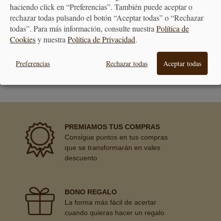
haciendo click en “Preferencias”. También puede aceptar o
rechazar todas pulsando el botón “Aceptar todas” o “Rechazar
todas”. Para más información, consulte nuestra
Política de
Cookies
y nuestra
Política de Privacidad
.
ATENCIÓN
Preferencias
Rechazar todas
Aceptar todas
AL CLIENTE
PREMIAMOS TUS COMPRAS
Consigue puntos en tus compras
que se transformarán en vales
descuento
BONO REGALO
La forma más fácil de acertar
cuando quieras hacer un regalo