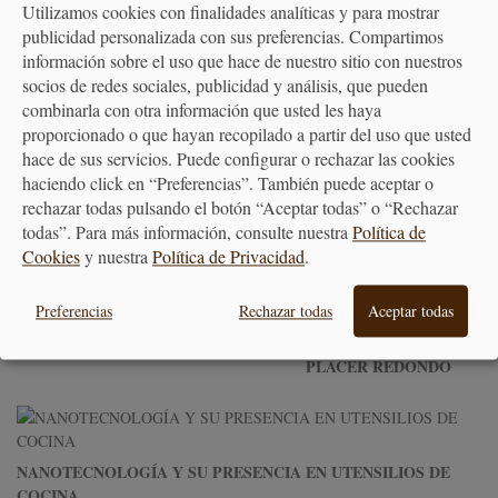
Utilizamos cookies con finalidades analíticas y para mostrar
BONITO CON TOMATE
publicidad personalizada con sus preferencias. Compartimos
información sobre el uso que hace de nuestro sitio con nuestros
socios de redes sociales, publicidad y análisis, que pueden
combinarla con otra información que usted les haya
proporcionado o que hayan recopilado a partir del uso que usted
PIMIENTOS DE PIQUILLO RELLENOS DE BACALAO Y SALSA
hace de sus servicios. Puede configurar o rechazar las cookies
ESPECIADA
haciendo click en “Preferencias”. También puede aceptar o
rechazar todas pulsando el botón “Aceptar todas” o “Rechazar
todas”. Para más información, consulte nuestra
Política de
Cookies
y nuestra
Política de Privacidad
.
RECETA DE PULPO PIBIL CON PATATA REVOLCONA, TAPA
IDEAL PARA EL VERANO
Preferencias
Rechazar todas
Aceptar todas
CROQUETAS: EL
PLACER REDONDO
NANOTECNOLOGÍA Y SU PRESENCIA EN UTENSILIOS DE
COCINA