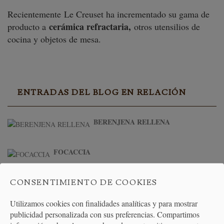
Recientemente Le Creuset ha incrementado su gama de
cerámica refractaria,
producto a
otros utensilios de
cocina y objetos de mesa.
ENTRADAS DEL BLOG EN RELACIÓN
BERENJENA RELLENA
FOCACCIA
GALLO ó PLATIJA AL
CONSENTIMIENTO DE COOKIES
HORNO
Utilizamos cookies con finalidades analíticas y para mostrar
BROWNIE DE CHOCOLATE
publicidad personalizada con sus preferencias. Compartimos