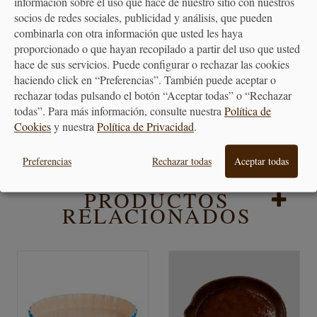
información sobre el uso que hace de nuestro sitio con nuestros
socios de redes sociales, publicidad y análisis, que pueden
combinarla con otra información que usted les haya
proporcionado o que hayan recopilado a partir del uso que usted
LUBINA AL HORNO Y ARROZ CON PASAS Y OREJONES
hace de sus servicios. Puede configurar o rechazar las cookies
haciendo click en “Preferencias”. También puede aceptar o
rechazar todas pulsando el botón “Aceptar todas” o “Rechazar
todas”. Para más información, consulte nuestra
Política de
RECETA DE ARROZ NORTEÑO DE MARISCO - PLATO
Cookies
y nuestra
Política de Privacidad
.
PERUANO
Preferencias
Rechazar todas
Aceptar todas
PRODUCTOS
RELACIONADOS