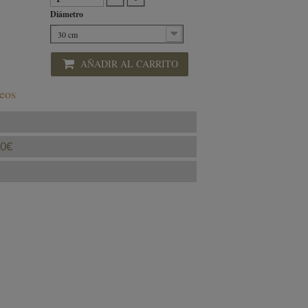
Diámetro
30 cm
AÑADIR AL CARRITO
seos
40€