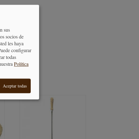
on sus
os socios de
sted les haya
Puede configurar
zar todas
nuestra
Política
S
Aceptar todas