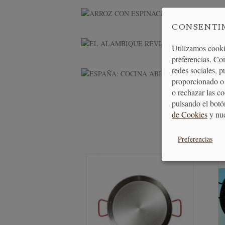
AR
CONSENTI
EL ALAMBI
Utilizamos cooki
preferencias. Co
redes sociales, 
ESPAÑA: C
proporcionado o 
o rechazar las c
pulsando el botó
de Cookies
y nu
Preferencias