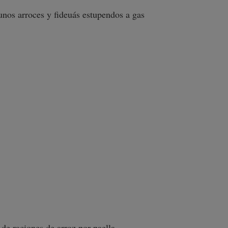
 unos arroces y fideuás estupendos a gas
de raciones de arroz por paella.