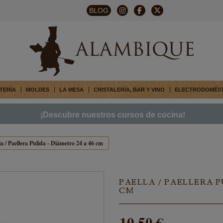
BLOG
TERÍA
MOLDES
LA MESA
CRISTALERÍA, BAR Y VINO
ELECTRODOMÉS
¡Descubre nuestros cursos de cocina!
la / Paellera Pulida - Diámetro 24 a 46 cm
PAELLA / PAELLERA P
CM
10,50 €