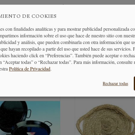
ROZ CON ESPINACAS Y GAMBÓN
MIENTO DE COOKIES
QUE REVISITED
es con finalidades analíticas y para mostrar publicidad personalizada c
mpartimos información sobre el uso que hace de nuestro sitio con nuestr
publicidad y análisis, que pueden combinarla con otra información que u
OCINA ABIERTA
que hayan recopilado a partir del uso que usted hace de sus servicios. 
ookies haciendo click en “Preferencias”. También puede aceptar o recha
n “Aceptar todas” o “Rechazar todas”. Para más información, consulte 
estra
Política de Privacidad
.
PRODUCTOS RELACIONADO
Rechazar todas