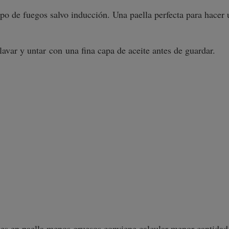
tipo de fuegos salvo inducción. Una paella perfecta para hacer
lavar y untar con una fina capa de aceite antes de guardar.
ces en paella menos gruesos conviene calcular menor cantidad 