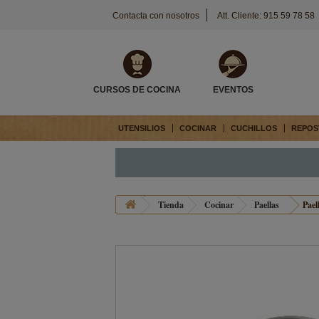
Contacta con nosotros
Att. Cliente: 915 59 78 58
CURSOS DE COCINA
EVENTOS
UTENSILIOS
COCINAR
CUCHILLOS
REPOS
Tienda
Cocinar
Paellas
Pael