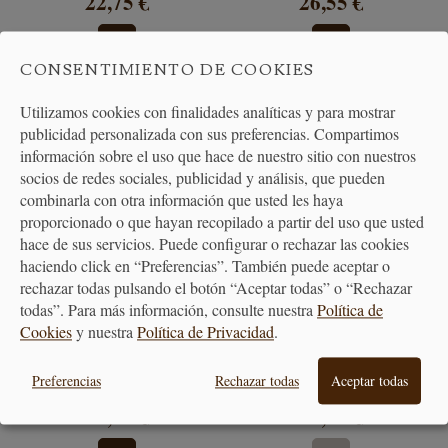
22,75 €
26,55 €
CONSENTIMIENTO DE COOKIES
Utilizamos cookies con finalidades analíticas y para mostrar
publicidad personalizada con sus preferencias. Compartimos
información sobre el uso que hace de nuestro sitio con nuestros
socios de redes sociales, publicidad y análisis, que pueden
combinarla con otra información que usted les haya
proporcionado o que hayan recopilado a partir del uso que usted
hace de sus servicios. Puede configurar o rechazar las cookies
haciendo click en “Preferencias”. También puede aceptar o
rechazar todas pulsando el botón “Aceptar todas” o “Rechazar
todas”. Para más información, consulte nuestra
Política de
Cookies
y nuestra
Política de Privacidad
.
Girolle para Cortar Tête de
Juego cuchillos de queso
Moine y Quesos...
Billie en madera...
Preferencias
Rechazar todas
Aceptar todas
37,85 €
25,60 €