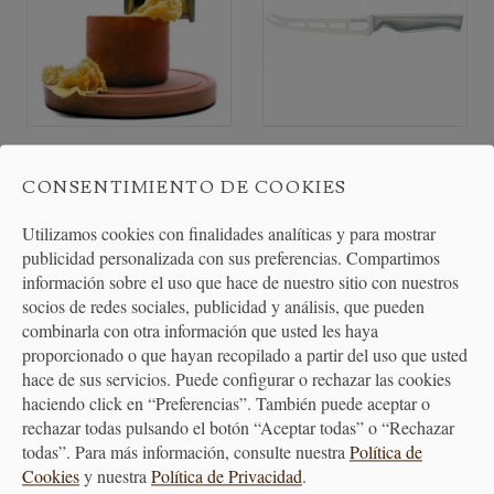
Girolle para Cortar Tête de
Cuchillo de Queso Inox.
CONSENTIMIENTO DE COOKIES
Moine y Quesos...
Utilizamos cookies con finalidades analíticas y para mostrar
37,85 €
21,85 €
publicidad personalizada con sus preferencias. Compartimos
información sobre el uso que hace de nuestro sitio con nuestros
socios de redes sociales, publicidad y análisis, que pueden
combinarla con otra información que usted les haya
proporcionado o que hayan recopilado a partir del uso que usted
hace de sus servicios. Puede configurar o rechazar las cookies
haciendo click en “Preferencias”. También puede aceptar o
rechazar todas pulsando el botón “Aceptar todas” o “Rechazar
todas”. Para más información, consulte nuestra
Política de
Cookies
y nuestra
Política de Privacidad
.