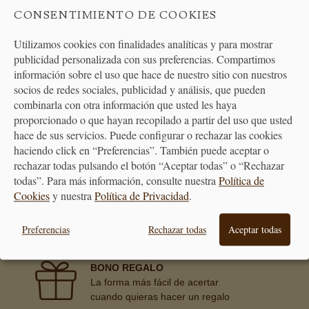
CONSENTIMIENTO DE COOKIES
Utilizamos cookies con finalidades analíticas y para mostrar
publicidad personalizada con sus preferencias. Compartimos
información sobre el uso que hace de nuestro sitio con nuestros
ATENCIÓN
socios de redes sociales, publicidad y análisis, que pueden
AL CLIENTE
combinarla con otra información que usted les haya
proporcionado o que hayan recopilado a partir del uso que usted
hace de sus servicios. Puede configurar o rechazar las cookies
haciendo click en “Preferencias”. También puede aceptar o
rechazar todas pulsando el botón “Aceptar todas” o “Rechazar
PREMIAMOS TUS COMPRAS
todas”. Para más información, consulte nuestra
Política de
Consigue puntos en tus compras
Cookies
y nuestra
Política de Privacidad
.
que se transformarán en vales
descuento
Preferencias
Rechazar todas
Aceptar todas
BONO REGALO
La forma más fácil de acertar
cuando quieras hacer un regalo