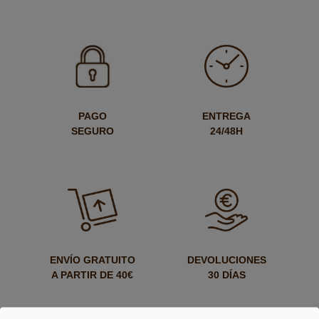
PAGO
ENTREGA
SEGURO
24/48H
ENVÍO GRATUITO
DEVOLUCIONES
A PARTIR DE 40€
30 DÍAS