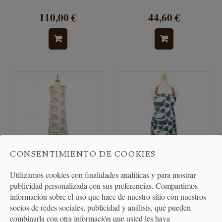
110,00 €
44,60 €
CONSENTIMIENTO DE COOKIES
Utilizamos cookies con finalidades analíticas y para mostrar
Delantal de Cocina Cangrejos
Delantal de Cocina Causeway
publicidad personalizada con sus preferencias. Compartimos
Geo algodón
información sobre el uso que hace de nuestro sitio con nuestros
socios de redes sociales, publicidad y análisis, que pueden
combinarla con otra información que usted les haya