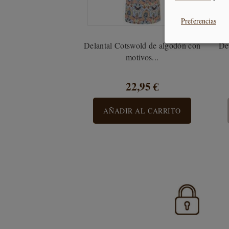
Preferencias
Delantal Cotswold de algodón con
De
motivos...
22,95 €
AÑADIR AL CARRITO