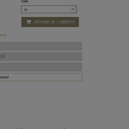
Talla
M
AÑADIR AL CARRITO
seos
40€
ntario!