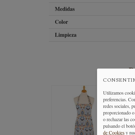
Medidas
Color
Limpieza
CONSENTI
Utilizamos cooki
preferencias. Co
redes sociales, 
proporcionado o 
o rechazar las c
pulsando el botó
de Cookies
y nu