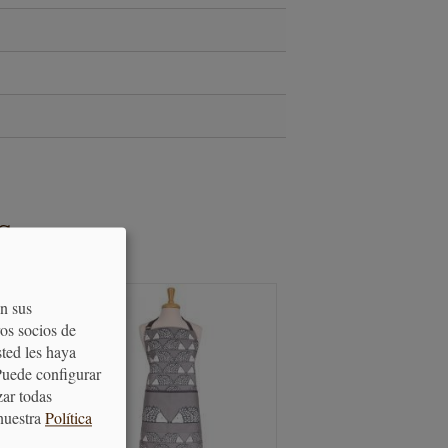
S
on sus
os socios de
sted les haya
Puede configurar
zar todas
nuestra
Política