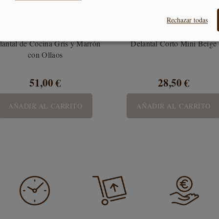
Rechazar todas
lantal de Cocina Gris y Marrón
Delantal Corto Mini Beige
con Ollaos
51,00 €
28,50 €
AÑADIR AL CARRITO
AÑADIR AL CARRITO