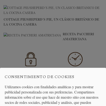
COTTAGE PIE/SHEPERD´S PIE, UN CLÁSICO BRITÁNICO DE
LA COCINA CASERA
RECETA PACCHERI
AMATRICIANA
PAGO
ENTREGA
CONSENTIMIENTO DE COOKIES
SEGURO
24/48H
Utilizamos cookies con finalidades analíticas y para mostrar
publicidad personalizada con sus preferencias. Compartimos
información sobre el uso que hace de nuestro sitio con nuestros
socios de redes sociales, publicidad y análisis, que pueden