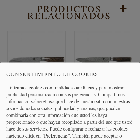
PRODUCTOS
RELACIONADOS
CONSENTIMIENTO DE COOKIES
Utilizamos cookies con finalidades analíticas y para mostrar
publicidad personalizada con sus preferencias. Compartimos
Cuchillo Santoku Kai Shun
Cuchillo Japonés Kai Shun
información sobre el uso que hace de nuestro sitio con nuestros
socios de redes sociales, publicidad y análisis, que pueden
Premier 18 cm
Premier Chef 20 cm
combinarla con otra información que usted les haya
proporcionado o que hayan recopilado a partir del uso que usted
225,00 €
239,00 €
hace de sus servicios. Puede configurar o rechazar las cookies
haciendo click en “Preferencias”. También puede aceptar o