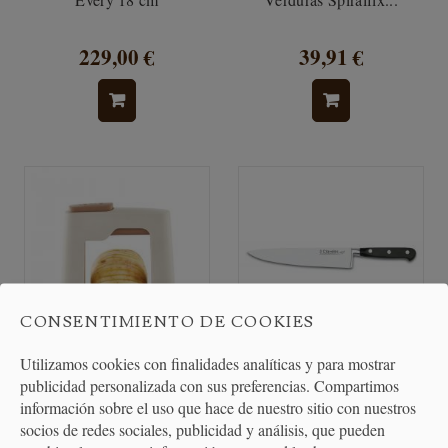
229,00 €
39,91 €
CONSENTIMIENTO DE COOKIES
Utilizamos cookies con finalidades analíticas y para mostrar
publicidad personalizada con sus preferencias. Compartimos
Cortador Hasselback
Cuchillo Cebollero Chef 20cm
información sobre el uso que hace de nuestro sitio con nuestros
3 Claveles
socios de redes sociales, publicidad y análisis, que pueden