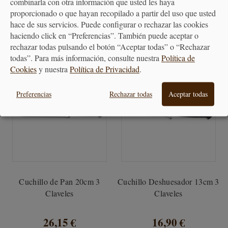
combinarla con otra información que usted les haya
10,90 €
31,40 €
proporcionado o que hayan recopilado a partir del uso que usted
hace de sus servicios. Puede configurar o rechazar las cookies
haciendo click en “Preferencias”. También puede aceptar o
rechazar todas pulsando el botón “Aceptar todas” o “Rechazar
todas”. Para más información, consulte nuestra
Política de
Cookies
y nuestra
Política de Privacidad
.
Preferencias
Rechazar todas
Aceptar todas
Cuchillo de Pan 20cm 3
Cuchillo Deshuesador 13cm 3
Claveles
Claveles
26,15 €
16,90 €