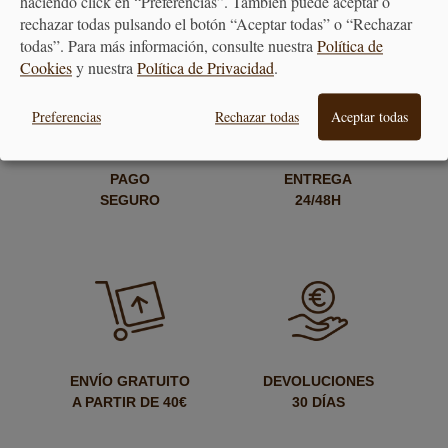
haciendo click en “Preferencias”. También puede aceptar o
rechazar todas pulsando el botón “Aceptar todas” o “Rechazar
todas”. Para más información, consulte nuestra
Política de
Cookies
y nuestra
Política de Privacidad
.
Preferencias
Rechazar todas
Aceptar todas
PAGO
ENTREGA
SEGURO
24/48H
ENVÍO GRATUITO
DEVOLUCIONES
A PARTIR DE 40€
30 DÍAS