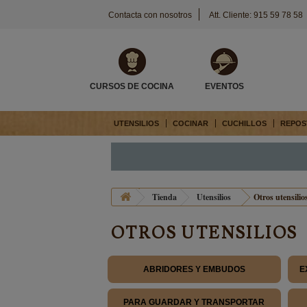
Contacta con nosotros
Att. Cliente: 915 59 78 58
CURSOS DE COCINA
EVENTOS
UTENSILIOS
COCINAR
CUCHILLOS
REPOS
Tienda
Utensilios
Otros utensilio
OTROS UTENSILIOS
ABRIDORES Y EMBUDOS
E
PARA GUARDAR Y TRANSPORTAR