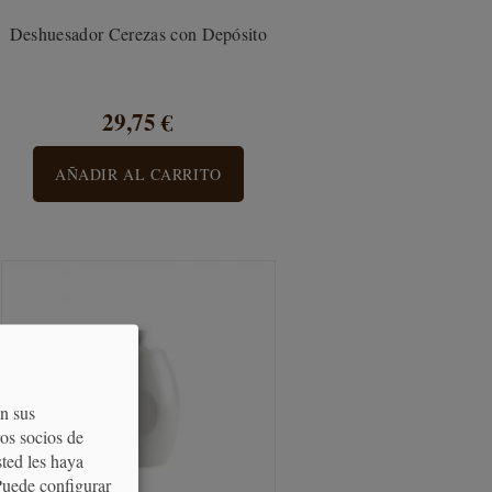
Deshuesador Cerezas con Depósito
29,75 €
AÑADIR AL CARRITO
on sus
os socios de
sted les haya
Puede configurar