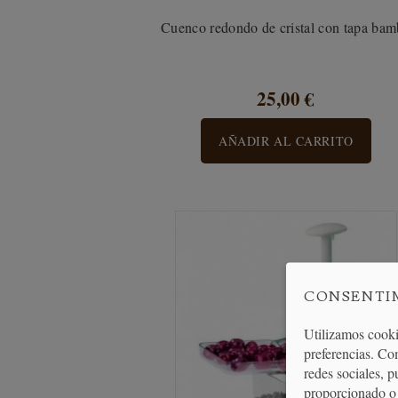
Cuenco redondo de cristal con tapa ba
25,00 €
AÑADIR AL CARRITO
CONSENTI
Utilizamos cooki
preferencias. Co
redes sociales, 
proporcionado o 