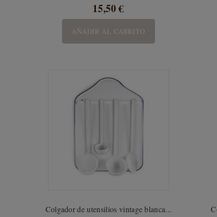
15,50 €
AÑADIR AL CARRITO
Colgador de utensilios vintage blanca...
C