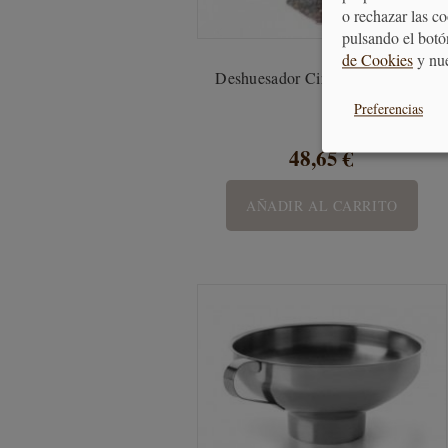
o rechazar las c
pulsando el botó
de Cookies
y nu
Deshuesador Ciruelas y Cerezas
Preferencias
48,65 €
AÑADIR AL CARRITO