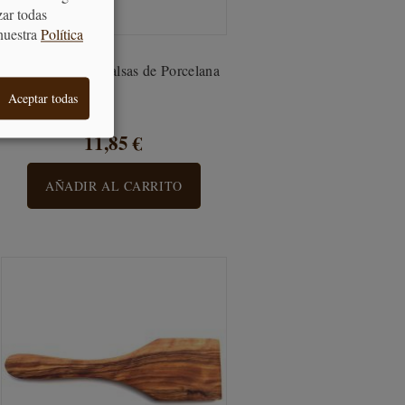
zar todas
nuestra
Política
Dispensador de salsas de Porcelana
Aceptar todas
11,85 €
AÑADIR AL CARRITO