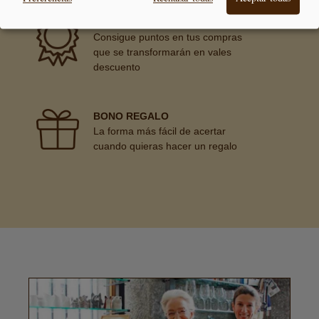
PREMIAMOS TUS COMPRAS
Consigue puntos en tus compras
que se transformarán en vales
descuento
BONO REGALO
La forma más fácil de acertar
cuando quieras hacer un regalo